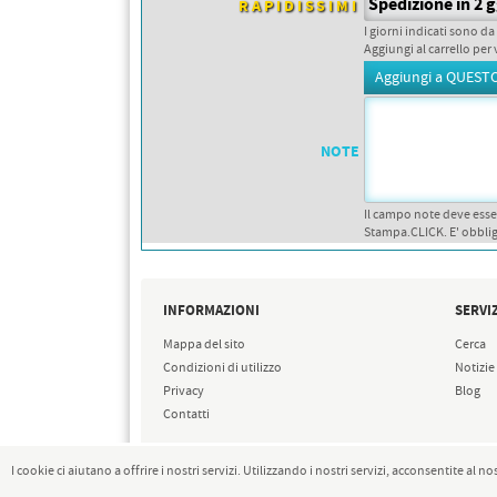
Spedizione in 2 
RAPIDISSIMI
PETTORALI
DORSALI TARGHE
I giorni indicati sono da
Aggiungi al carrello per 
PETTORALI NUMERI DA
GARA
PETTORALI CON NOME ATLETA
NUMERI DA GARA MTB
NOTE
Il campo note deve esse
Stampa.CLICK. E' obblig
INFORMAZIONI
SERVIZ
Mappa del sito
Cerca
Condizioni di utilizzo
Notizie
Privacy
Blog
Contatti
I cookie ci aiutano a offrire i nostri servizi. Utilizzando i nostri servizi, acconsentite al no