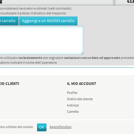
gg
€13
 considerarsi lavorativi e stimati (vedi contratto).
visualizzare il prezzo indicativo del trasporto.
esclusivamente
variazioni concordate ed approvate
re utilizzato
per segnalare
precede
atorio indicare il nome dell'operatore.
IO CLIENTI
IL MIO ACCOUNT
Profilo
Ordini del cliente
Indirizzi
Carrello
stro utilizzo dei cookie.
Approfondisci
OK
Copyright © 2026 GENIUSPRINT.IT. Tutti i diritti riservati