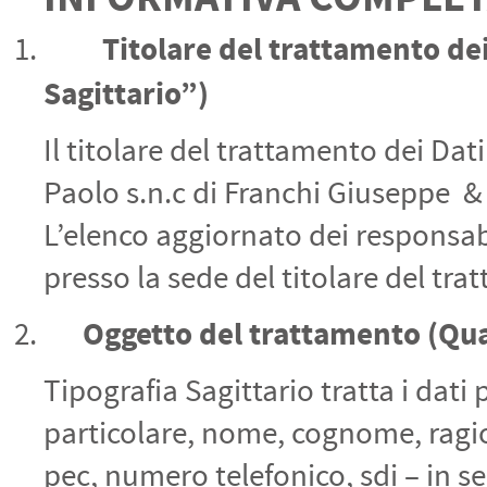
PETTORALI
DORSALI TARGHE
Titolare del trattamento de
PETTORALI NUMERI DA
GARA
Sagittario”)
PETTORALI CON NOME ATLETA
NUMERI DA GARA MTB
Il titolare del trattamento dei Dat
Paolo s.n.c di Franchi Giuseppe & 
L’elenco aggiornato dei responsabi
presso la sede del titolare del tra
Oggetto del trattamento
(Qua
Tipografia Sagittario tratta i dati p
particolare, nome, cognome, ragione
pec, numero telefonico, sdi – in se