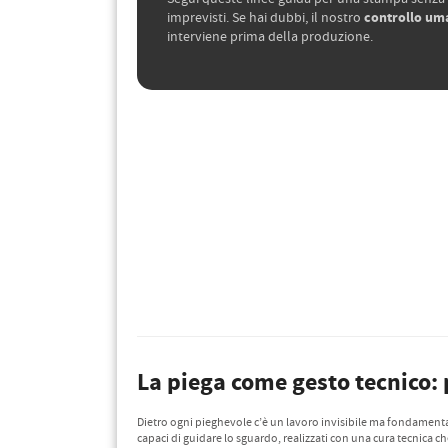
controllo um
imprevisti. Se hai dubbi, il nostro
interviene prima della produzione.
La piega come gesto tecnico: 
Dietro ogni pieghevole c’è un lavoro invisibile ma fondamentale
capaci di guidare lo sguardo, realizzati con una cura tecnica ch