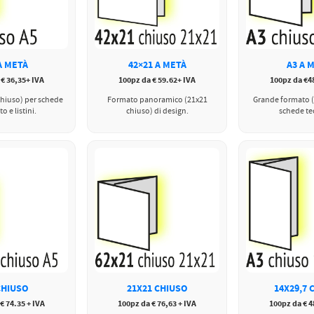
A METÀ
42×21 A METÀ
A3 A 
 € 36,35+ IVA
100pz da € 59.62+ IVA
100pz da €48
 chiuso) per schede
Formato panoramico (21x21
Grande formato (
o e listini.
chiuso) di design.
schede te
CHIUSO
21X21 CHIUSO
14X29,7 
€ 74.35 + IVA
100pz da € 76,63 + IVA
100pz da € 4