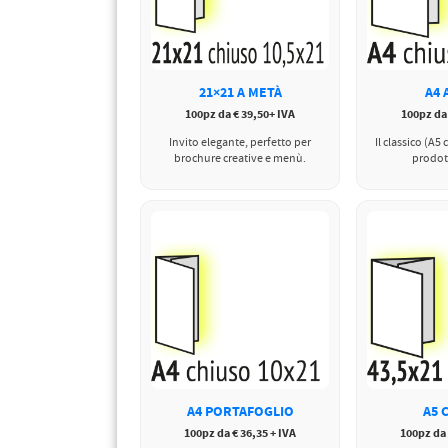
PETTORALI
DORSALI TARGHE
PETTORALI NUMERI DA
GARA
PETTORALI CON NOME ATLETA
21×21 A METÀ
A4 
NUMERI DA GARA MTB
100pz da € 39,50+ IVA
100pz da
Invito elegante, perfetto per
Il classico (A5
brochure creative e menù.
prodott
A4 PORTAFOGLIO
A5 
100pz da € 36,35 + IVA
100pz da 