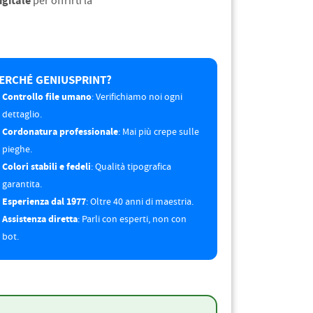
igitale
per offrirti la
ERCHÉ GENIUSPRINT?
Controllo file umano
: Verifichiamo noi ogni
dettaglio.
Cordonatura professionale
: Mai più crepe sulle
pieghe.
Colori stabili e fedeli
: Qualità tipografica
garantita.
Esperienza dal 1977
: Oltre 40 anni di maestria.
Assistenza diretta
: Parli con esperti, non con
bot.