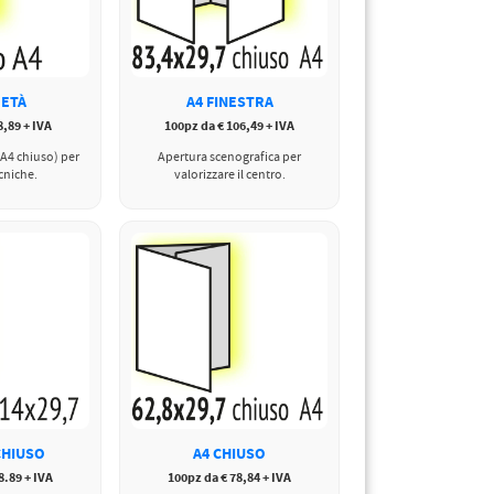
METÀ
A4 FINESTRA
,89 + IVA
100pz da € 106,49 + IVA
A4 chiuso) per
Apertura scenografica per
cniche.
valorizzare il centro.
CHIUSO
A4 CHIUSO
8.89 + IVA
100pz da € 78,84 + IVA