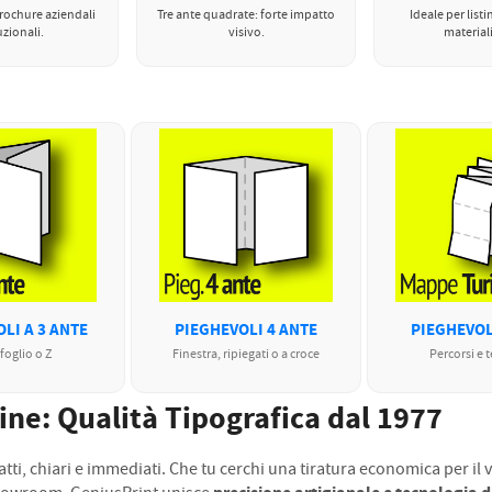
brochure aziendali
Tre ante quadrate: forte impatto
Ideale per listi
uzionali.
visivo.
materiali
LI A 3 ANTE
PIEGHEVOLI 4 ANTE
PIEGHEVOL
foglio o Z
Finestra, ripiegati o a croce
Percorsi e t
ne: Qualità Tipografica dal 1977
atti, chiari e immediati. Che tu cerchi una tiratura economica per il