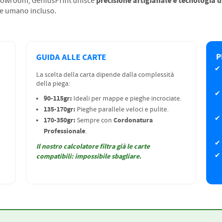
precisione artigianale e tecnologia d
showroom, GeniusPrint unisce
le umano incluso.
P
GUIDA ALLE CARTE
La scelta della carta dipende dalla complessità
della piega:
90-115gr:
Ideali per mappe e pieghe incrociate.
135-170gr:
Pieghe parallele veloci e pulite.
170-350gr:
Cordonatura
Sempre con
Professionale
.
Il nostro calcolatore filtra già le carte
compatibili: impossibile sbagliare.