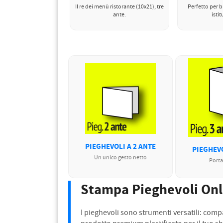
Il re dei menù ristorante (10x21), tre
Perfetto per 
ante.
istit
PIEGHEVOLI A 2 ANTE
PIEGHEVO
Un unico gesto netto
Porta
Stampa Pieghevoli Onli
I pieghevoli sono strumenti versatili: comp