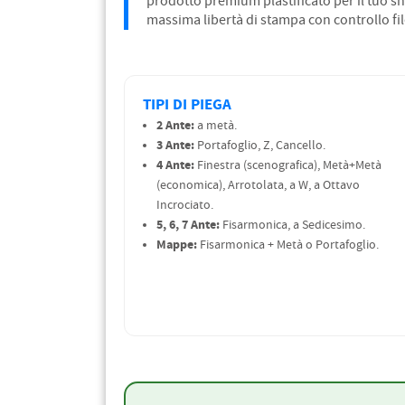
prodotto premium plastificato per il tuo 
massima libertà di stampa con controllo fi
TIPI DI PIEGA
2 Ante:
a metà.
3 Ante:
Portafoglio, Z, Cancello.
4 Ante:
Finestra (scenografica), Metà+Metà
(economica), Arrotolata, a W, a Ottavo
Incrociato.
5, 6, 7 Ante:
Fisarmonica, a Sedicesimo.
Mappe:
Fisarmonica + Metà o Portafoglio.