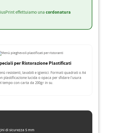
cordonatura
eniusPrint effettuiamo una
peciali per Ristorazione Plastificati
nù resistenti, lavabili e igienici. Formati quadrati o A4
n plastificazione lucida o opaca per sfidare l'usura
l tempo con carta da 200gr in su.
ini di sicurezza 5 mm