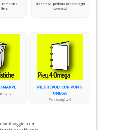
ni completi e
Tre ante A4: perfetto per cataloghi
 fiera.
compatti.
I MAPPE
PIEGHEVOLI CON PUNTI
OMEGA
erritorio
Per raccoglitori
 volantinaggio o un