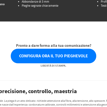
Abbondanze di 3 mm
Prof
ano
Pieghe segnate chiaramente
Testi
Pronto a dare forma alla tua comunicazione?
CONFIGURA ORA IL TUO PIEGHEVOLE
LIBERTÀ DI STAMPA.
precisione, controllo, maestria
. La piega è un atto delicato: richiede attenzione alla fibra, alla tensione, allo spessore.
e nasce dall’esperienza: cordonature calibrate, controlli millimetrici e attenzione alla geo