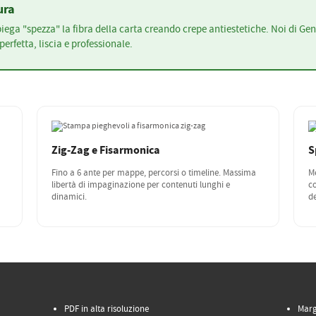
ura
 piega "spezza" la fibra della carta creando crepe antiestetiche. Noi di G
erfetta, liscia e professionale.
Zig-Zag e Fisarmonica
S
Fino a 6 ante per mappe, percorsi o timeline. Massima
Me
libertà di impaginazione per contenuti lunghi e
co
dinamici.
de
PDF in alta risoluzione
Marg