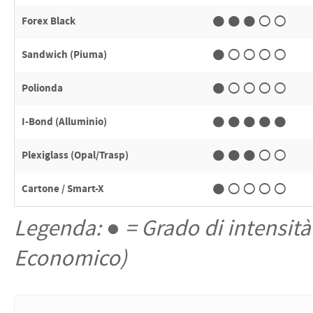
●●●○○
Forex Black
●○○○○
Sandwich (Piuma)
●○○○○
Polionda
●●●●●
I-Bond (Alluminio)
●●●○○
Plexiglass (Opal/Trasp)
●○○○○
Cartone / Smart-X
Legenda: ● = Grado di intensità
Economico)