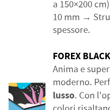
a 150×200 cm)
10 mm → Strut
spessore.
FOREX BLAC
Anima e superf
moderno. Perf
lusso
. Con l'
colori risalta