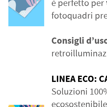
è perfetto per
fotoquadri p
Consigli d’us
retroillumina
LINEA ECO: 
Soluzioni 100%
ecosostenibile