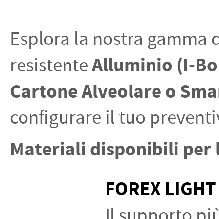
PETTORALI
DORSALI TARGHE
PETTORALI NUMERI DA
GARA
Esplora la nostra gamma di
PETTORALI CON NOME ATLETA
NUMERI DA GARA MTB
Alluminio (I-B
resistente
Cartone Alveolare o Sma
configurare il tuo prevent
Materiali disponibili per 
FOREX LIGHT
Il supporto più