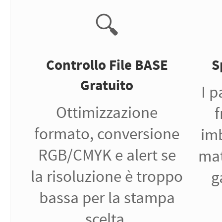
🔍
Controllo File BASE
S
Gratuito
I p
Ottimizzazione
f
formato, conversione
imb
RGB/CMYK e alert se
mat
la risoluzione è troppo
g
bassa per la stampa
scelta.