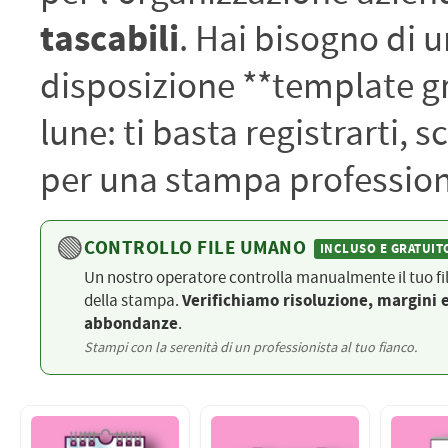
PETTORALI
tascabili
. Hai bisogno di 
DORSALI TARGHE
PETTORALI NUMERI DA
GARA
disposizione **template gr
PETTORALI CON NOME ATLETA
NUMERI DA GARA MTB
lune: ti basta registrarti, sc
per una stampa professiona
🟢
CONTROLLO FILE UMANO
INCLUSO E GRATUIT
Un nostro operatore controlla manualmente il tuo fi
della stampa.
Verifichiamo risoluzione, margini 
abbondanze
.
Stampi con la serenità di un professionista al tuo fianco.