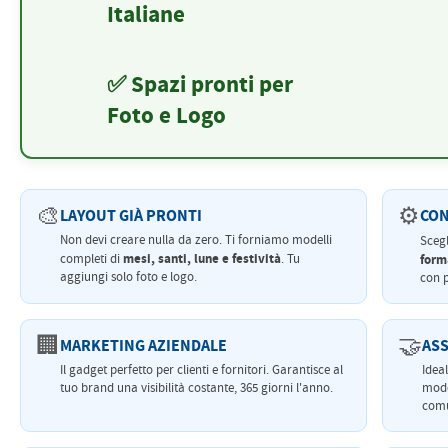
Italiane
✅ Spazi pronti per
Foto e Logo
🎨
⚙️
LAYOUT GIÀ PRONTI
CON
Non devi creare nulla da zero. Ti forniamo modelli
Sceg
mesi, santi, lune e festività
completi di
. Tu
form
aggiungi solo foto e logo.
con p
🏢
🤝
MARKETING AZIENDALE
ASS
Il gadget perfetto per clienti e fornitori. Garantisce al
Idea
tuo brand una visibilità costante, 365 giorni l'anno.
modo
comu