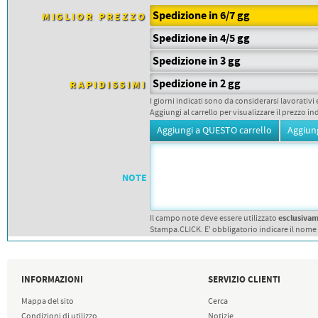
PETTORALI
Spedizione in 6/7 gg
MIGLIOR PREZZO
DORSALI TARGHE
PETTORALI NUMERI DA
Spedizione in 4/5 gg
GARA
PETTORALI CON NOME ATLETA
Spedizione in 3 gg
NUMERI DA GARA MTB
Spedizione in 2 gg
RAPIDISSIMI
I giorni indicati sono da considerarsi lavorativi 
Aggiungi al carrello per visualizzare il prezzo in
NOTE
esclusiva
Il campo note deve essere utilizzato
Stampa.CLICK. E' obbligatorio indicare il nome
INFORMAZIONI
SERVIZIO CLIENTI
Mappa del sito
Cerca
Condizioni di utilizzo
Notizie