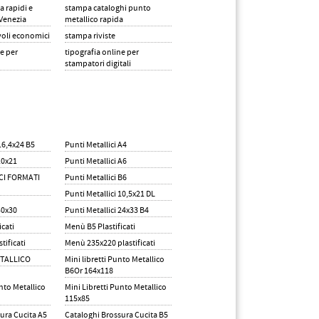
a rapidi e
stampa cataloghi punto
 Venezia
metallico rapida
ELO
oli economici
stampa riviste
NELLI
PORTADEPLIANT DA
ne per
tipografia online per
TANTI
TERRA E DA BANCO
NVAS PER
DA
UADRO CON
stampatori digitali
ORTANTI
ELEGANTI E COMUNICATIVI
O
ERO CON
ASI METALLICHE
METTONO ORDINE ALLE VOSTRE
NCA CON
INCIAMPO.
CAMPAGNE PUBBLICITARIE
TTE PER
RICEVUTE FISCALI
RNA, DI BUONA
ICHE, EFFICACI
NTE
E DI CORTESIA
O AD ESPOSITORI,
E
 O PAGLIA, PER
UTILIZZATE PER HOTEL O
SOSPESE. DA
ECORAZIONE,
RISTORANTI, SONO COMODE MA
 ECONOMICHE
SOPRATTUTTO ELEGANTI,
16,4x24 B5
Punti Metallici A4
POTENDO LASCIARE UN SEGNO
IMPORTANTE AI VOSTRI CLIENTI:
10x21
Punti Metallici A6
UN PEZZO DI CARTA.
CI FORMATI
Punti Metallici B6
Punti Metallici 10,5x21 DL
30x30
Punti Metallici 24x33 B4
icati
Menù B5 Plastificati
tificati
Menù 235x220 plastificati
ETALLICO
Mini libretti Punto Metallico
B6Or 164x118
nto Metallico
Mini Libretti Punto Metallico
115x85
ura Cucita A5
Cataloghi Brossura Cucita B5