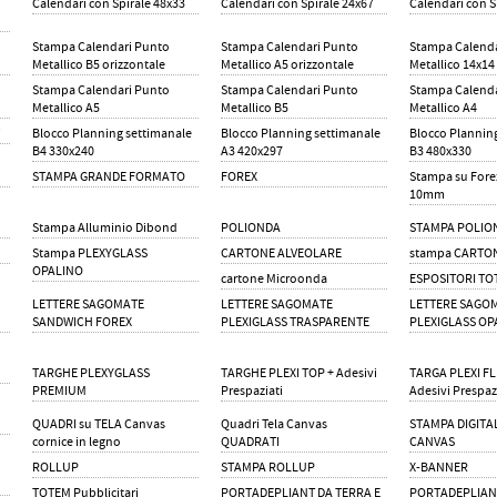
Calendari con Spirale 48x33
Calendari con Spirale 24x67
Calendari con S
Stampa Calendari Punto
Stampa Calendari Punto
Stampa Calenda
Metallico B5 orizzontale
Metallico A5 orizzontale
Metallico 14x14
Stampa Calendari Punto
Stampa Calendari Punto
Stampa Calenda
Metallico A5
Metallico B5
Metallico A4
i
Blocco Planning settimanale
Blocco Planning settimanale
Blocco Plannin
B4 330x240
A3 420x297
B3 480x330
STAMPA GRANDE FORMATO
FOREX
Stampa su Forex
10mm
Stampa Alluminio Dibond
POLIONDA
STAMPA POLIO
Stampa PLEXYGLASS
CARTONE ALVEOLARE
stampa CARTO
OPALINO
cartone Microonda
ESPOSITORI T
LETTERE SAGOMATE
LETTERE SAGOMATE
LETTERE SAGO
SANDWICH FOREX
PLEXIGLASS TRASPARENTE
PLEXIGLASS OP
TARGHE PLEXYGLASS
TARGHE PLEXI TOP + Adesivi
TARGA PLEXI FL
PREMIUM
Prespaziati
Adesivi Prespaz
QUADRI su TELA Canvas
Quadri Tela Canvas
STAMPA DIGITA
cornice in legno
QUADRATI
CANVAS
ROLLUP
STAMPA ROLLUP
X-BANNER
TOTEM Pubblicitari
PORTADEPLIANT DA TERRA E
PORTADEPLIAN