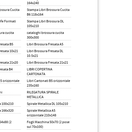
164x240
ossura Cucita
Stampa Libri Brossura Cucita
B6 118x164
efe Formati
Stampa Libri Brossura DL
105x210
ura cucita
cataloghi brossura cucita
300x300
Fresata B5
Libri Brossura Fresata A5
Fresata 10x21
Libri Brossura Fresata DL
10.5x21
Fresata 21x20
Libri Brossura Fresata 21x21
resata B4
LIBRI COPERTINA
CARTONATA
A5 orizzontale
Libri Cartonati B5 orizzontale
235x160
hi
RILEGATURA SPIRALE
METALLICA
ca 100x210
Spirale Metallica DL 105x210
ca 166x320
Spirale Metallica A5
orizzontale 210x148
64x88 (2
Fogli Macchina 50x70 (2 pose
sul 70x100)