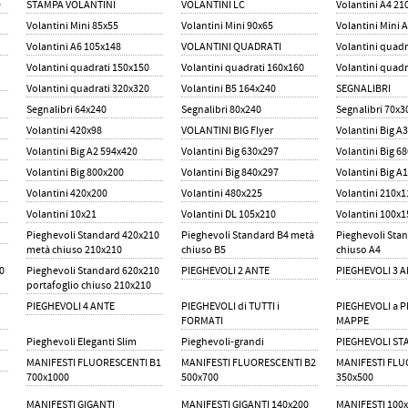
O
STAMPA VOLANTINI
VOLANTINI LC
Volantini A4 21
Volantini Mini 85x55
Volantini Mini 90x65
Volantini Mini 
Volantini A6 105x148
VOLANTINI QUADRATI
Volantini quadr
Volantini quadrati 150x150
Volantini quadrati 160x160
Volantini quadr
Volantini quadrati 320x320
Volantini B5 164x240
SEGNALIBRI
Segnalibri 64x240
Segnalibri 80x240
Segnalibri 70x3
Volantini 420x98
VOLANTINI BIG Flyer
Volantini Big A
Volantini Big A2 594x420
Volantini Big 630x297
Volantini Big 6
Volantini Big 800x200
Volantini Big 840x297
Volantini Big A
Volantini 420x200
Volantini 480x225
Volantini 210x1
Volantini 10x21
Volantini DL 105x210
Volantini 100x1
Pieghevoli Standard 420x210
Pieghevoli Standard B4 metà
Pieghevoli Sta
metà chiuso 210x210
chiuso B5
chiuso A4
0
Pieghevoli Standard 620x210
PIEGHEVOLI 2 ANTE
PIEGHEVOLI 3 
portafoglio chiuso 210x210
PIEGHEVOLI 4 ANTE
PIEGHEVOLI di TUTTI i
PIEGHEVOLI a P
FORMATI
MAPPE
Pieghevoli Eleganti Slim
Pieghevoli-grandi
PIEGHEVOLI S
MANIFESTI FLUORESCENTI B1
MANIFESTI FLUORESCENTI B2
MANIFESTI FLU
700x1000
500x700
350x500
MANIFESTI GIGANTI
MANIFESTI GIGANTI 140x200
MANIFESTI 100