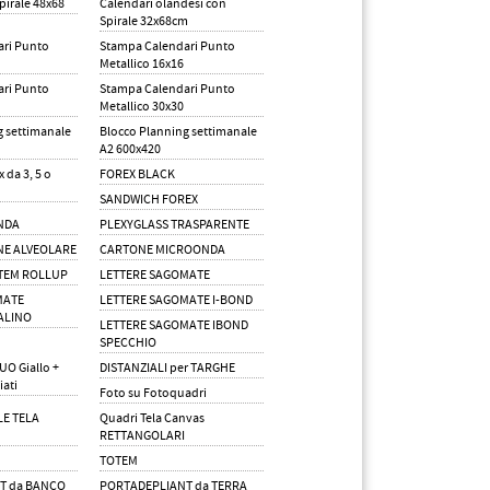
pirale 48x68
Calendari olandesi con
Spirale 32x68cm
ri Punto
Stampa Calendari Punto
Metallico 16x16
ri Punto
Stampa Calendari Punto
Metallico 30x30
g settimanale
Blocco Planning settimanale
A2 600x420
 da 3, 5 o
FOREX BLACK
SANDWICH FOREX
NDA
PLEXYGLASS TRASPARENTE
NE ALVEOLARE
CARTONE MICROONDA
OTEM ROLLUP
LETTERE SAGOMATE
MATE
LETTERE SAGOMATE I-BOND
ALINO
LETTERE SAGOMATE IBOND
SPECCHIO
UO Giallo +
DISTANZIALI per TARGHE
iati
Foto su Fotoquadri
LE TELA
Quadri Tela Canvas
RETTANGOLARI
TOTEM
T da BANCO
PORTADEPLIANT da TERRA