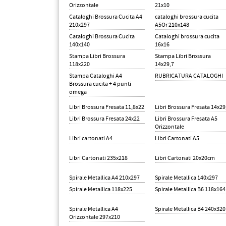
PETTORALI
Orizzontale
21x10
DORSALI TARGHE
Cataloghi Brossura Cucita A4
cataloghi brossura cucita
PETTORALI NUMERI DA
210x297
A5Or 210x148
GARA
Cataloghi Brossura Cucita
Cataloghi brossura cucita
PETTORALI CON NOME ATLETA
140x140
16x16
NUMERI DA GARA MTB
Stampa Libri Brossura
Stampa Libri Brossura
118x220
14x29,7
Stampa Cataloghi A4
RUBRICATURA CATALOGHI
Brossura cucita + 4 punti
omega
Libri Brossura Fresata 11,8x22
Libri Brossura Fresata 14x29
Libri Brossura Fresata 24x22
Libri Brossura Fresata A5
Orizzontale
Libri cartonati A4
Libri Cartonati A5
Libri Cartonati 235x218
Libri Cartonati 20x20cm
Spirale Metallica A4 210x297
Spirale Metallica 140x297
Spirale Metallica 118x225
Spirale Metallica B6 118x164
Spirale Metallica A4
Spirale Metallica B4 240x320
Orizzontale 297x210