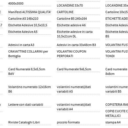
4000x3000
LOCANDINE 33x70
LOCANDINE 35x
E
Manifesti ALTISSIMA QUALITA'
CARTOLINE
Cartoline 10x15
Cartoline A5 148x210
Cartoline B5 240x164
ETICHETTE ADES
A7
Etichette Adesive 10,5x10,5
Etichette adesive A6
Etichette Adesi
Etichette Adesive A5
Etichette adesive in carta
Etichette Adesi
10,5x21cm DL
B5
Adesivi in carta A3
Adesivi in carta 33x48cm B3
VOLANTINI FUS
CRAVATTINE COLLARINI per
VOLANTINI COUPON
VOLANTINI FUS
Bottiglia
PERFORATI
TONDI
Card Numerate 8,5x5,5cm
Card Numerate 9x6,5cm
Card numerate
BdV
8x8cm
Volantino numerato 12x16cm
volantini numerati/dati
volantini numer
B6
variabili A5
variabili B5
n
Lettere con dati variabili
volantini numerati/dati
COPISTERIA RA
variabili A4
COPIE CUCITE 
METALLICI
Riviste Cataloghi Libri
piccolo formato
stampa A4