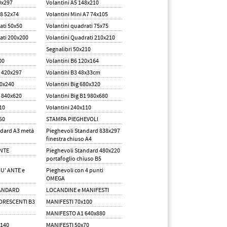
0x297
Volantini A5 148x210
A8 52x74
Volantini Mini A7 74x105
ati 50x50
Volantini quadrati 75x75
ati 200x200
Volantini Quadrati 210x210
Segnalibri 50x210
00
Volantini B6 120x164
3 420x297
Volantini B3 48x33cm
80x240
Volantini Big 680x320
1 840x620
Volantini Big B1 980x680
10
Volantini 240x110
50
STAMPA PIEGHEVOLI
ndard A3 metà
Pieghevoli Standard 838x297
finestra chiuso A4
ANTE
Pieghevoli Standard 480x220
portafoglio chiuso B5
IU' ANTE e
Pieghevoli con 4 punti
OMEGA
TANDARD
LOCANDINE e MANIFESTI
ORESCENTI B3
MANIFESTI 70x100
MANIFESTO A1 640x880
x140
MANIFESTI 50x70