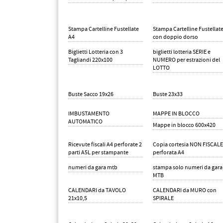
Stampa Cartelline Fustellate
Stampa Cartelline Fustellat
A4
con doppio dorso
Biglietti Lotteria con 3
biglietti lotteria SERIE e
Tagliandi 220x100
NUMERO per estrazioni del
LOTTO
Buste Sacco 19x26
Buste 23x33
IMBUSTAMENTO
MAPPE IN BLOCCO
AUTOMATICO
Mappe in blocco 600x420
Ricevute fiscali A4 perforate 2
Copia cortesia NON FISCALE
parti A5L per stampante
perforata A4
numeri da gara mtb
stampa solo numeri da gara
MTB
CALENDARI da TAVOLO
CALENDARI da MURO con
21x10,5
SPIRALE