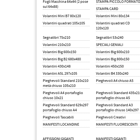
Fogli Macchina 64x44 (2 pose
STAMPA PICCOLO FORMAT
sul 64x88)
STAMPA CARD
Volantini Mini B7 80x120
Volantini Mini 80x134
Volantini quadrati 105x105
Volantini quadrati CD
120x120
Segnalibri 75x210
Segnalibri 53x240
Volantini 210x210
SPECIALI GENIALI
Volantini Big 600x150
Volantini Big 600x210
Volantini Big B2 680x480
Volantini Big 800x150
Volantini 430x148
Volantini 450x150
Volantini A5L 297x105
Volantini B4 330x240
Pieghevoli Standard 210x210
Pieghevoli A4 chiuso A5
metà chiuso 105x210
Pieghevoli A4 portafoglio
Pieghevoli Standard 435x21
chiuso 10x21
portafoglio chiuso A5
Pieghevoli Standard 629x297
Pieghevoli Standard A3
portafoglio chiuso A4
portafoglio chiuso 140x297
Pieghevoli Tascabili
Pieghevoli Creativi
MANIFESTI LOCANDINE
MANIFESTI FLUORESCENTI
AFFISSIONI GIGANTI
MANIFESTI GIGANTI