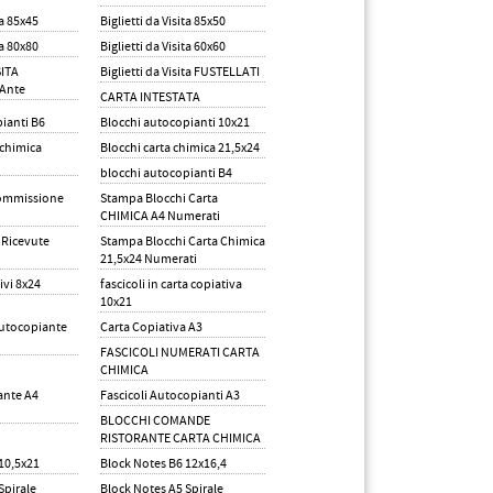
ta 85x45
Biglietti da Visita 85x50
ta 80x80
Biglietti da Visita 60x60
SITA
Biglietti da Visita FUSTELLATI
 Ante
CARTA INTESTATA
ianti B6
Blocchi autocopianti 10x21
 chimica
Blocchi carta chimica 21,5x24
blocchi autocopianti B4
commissione
Stampa Blocchi Carta
CHIMICA A4 Numerati
 Ricevute
Stampa Blocchi Carta Chimica
21,5x24 Numerati
ivi 8x24
fascicoli in carta copiativa
10x21
Autocopiante
Carta Copiativa A3
FASCICOLI NUMERATI CARTA
CHIMICA
ante A4
Fascicoli Autocopianti A3
BLOCCHI COMANDE
RISTORANTE CARTA CHIMICA
10,5x21
Block Notes B6 12x16,4
Spirale
Block Notes A5 Spirale