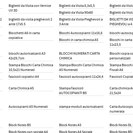
Biglietti da Visita con Vernice
Biglietti da Visita 8,3x5,5
Biglietti da Visi
UV 3D
Biglietti da Visita 90x60
Biglietti da Visi
 2
biglietti da visita pieghevoli 2
Biglietti da Visita Pieghevoli a
BIGLIETTI DA VI
ante 17x5.5
3 Ante
PIEGHEVOLI a 4
Blocchetti A6 in carta
Blocchi Autocopianti 11x16,6
blocchi autocop
copiativa
Blocchi in carta chimica A5
Blocchi in carta
11x23,5
blocchi autoricalcanti A3
BLOCCHI NUMERATI CARTA
Blocchi copia 
42x29,7cm
CHIMICA
personalizzati
Stampa Blocchi Carta Chimica
Stampa Blocchi Carta Chimica
Stampa Blocchi
10,5x21 Numerati
A5 Numerati
Fiscali A6
fascicoli copiativi A4
fascicoli autocopianti 11x24,4
Fascicoli Copiat
Carta Chimica A5
Stampa fascicoli
Carta chimica 
AUTOCOPIANTI B5
21,5x24
Autocopianti A5 Numerati
stampa moduli autoricalcanti
Carta Autocopi
numerata
Block Notes B5
Block Notes A5
Block Notes DL 
Block Notes con spirale A4
Block Notes A4 Spirale
Block Notes B5 