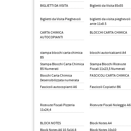
BIGLIETTI DA VISITA
Biglietti da Visita 85x55
Biglietti da Visita Pieghevoli
biglietti da visita pieghevoli
ante 11x8.5
CARTA CHIMICA
BLOCCHI CARTA CHIMICA
AUTOCOPIANTI
stampa blocchi carta chimica
blocchi autoricalcanti A4
B5
Stampa Blocchi Carta Chimica
Stampa Blocchi Ricevute
B5 Numerati
Fiscali 11x23,5 Numerati
Blocchi Carta Chimica
FASCICOLI CARTA CHIMICA
Desensibilizzata numerata
Fascicoli autocopianti A6
Fascicoli Copiativi B6
Ricevute Fiscali Pizzeria
Ricevute Fiscali Noleggio A6
11x24,4
BLOCK NOTES
Block Notes A4
Block Notes A6 10,5x14,8
Block Notes 10x10