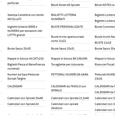
perforati
Block Notes A6 Spirale
Block NOTES c
e
Stampa Cartelline con lembi
BIGLIETTI LOTTERIA
Biglietti Lotter
INCOLLATI
NUMERATI
Biglietti Lotteri
biglietti lotteria SERIE e
BUSTE PERSONALIZZATE
Buste Commerci
NUMERO per estrazioni del
LOTTO grandi
Buste Invito apertura lato
Buste Invito Ne
corto 11x22
BUSTE 12x18
Buste Sacco 25x35
Buste Sacco 25x31
Buste Sacco 30
Mappe in blocco A4 297x210
Mappe in blocco B4 236x340
Mappe in blocc
Biglietti Pesca di Beneficenza
Tovagliette per ristorante
Ricevute Fiscali 
numerati
Numeri da Gara Pettorali
PETTORALI NUMERI DA GARA
Pettorali NUME
Dorsali Targhe
23x16
CALENDARI
CALENDARI da TAVOLO con
CALENDARI da 
SPIRALE
CALENDARI da 
Calendari con Spirale 33x48
Calendari con Spirale 21,5x48
Calendari con S
Calendari con Spirale A3
Calendari con spirale
Calendari con S
20x42cm
Calendari con S