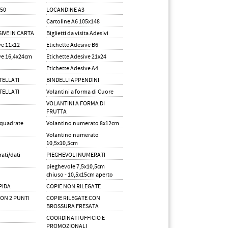
50
LOCANDINE A3
Cartoline A6 105x148
IVE IN CARTA
Biglietti da visita Adesivi
ve 11x12
Etichette Adesive B6
ve 16,4x24cm
Etichette Adesive 21x24
Etichette Adesive A4
TELLATI
BINDELLI APPENDINI
TELLATI
Volantini a forma di Cuore
VOLANTINI A FORMA DI
FRUTTA
 quadrate
Volantino numerato 8x12cm
Volantino numerato
10,5x10,5cm
ati/dati
PIEGHEVOLI NUMERATI
pieghevole 7,5x10,5cm
chiuso - 10,5x15cm aperto
PIDA
COPIE NON RILEGATE
CON 2 PUNTI
COPIE RILEGATE CON
BROSSURA FRESATA
COORDINATI UFFICIO E
PROMOZIONALI