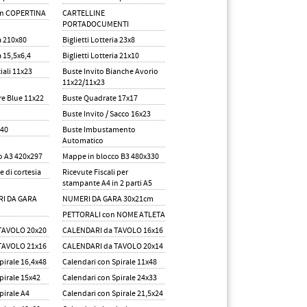
on COPERTINA
CARTELLINE
PORTADOCUMENTI
ia 210x80
Biglietti Lotteria 23x8
a 15,5x6,4
Biglietti Lotteria 21x10
ali 11x23
Buste Invito Bianche Avorio
11x22/11x23
re Blue 11x22
Buste Quadrate 17x17
Buste Invito / Sacco 16x23
x40
Buste Imbustamento
Automatico
o A3 420x297
Mappe in blocco B3 480x330
e di cortesia
Ricevute Fiscali per
stampante A4 in 2 parti A5
RI DA GARA
NUMERI DA GARA 30x21cm
PETTORALI con NOME ATLETA
TAVOLO 20x20
CALENDARI da TAVOLO 16x16
TAVOLO 21x16
CALENDARI da TAVOLO 20x14
pirale 16,4x48
Calendari con Spirale 11x48
pirale 15x42
Calendari con Spirale 24x33
pirale A4
Calendari con Spirale 21,5x24