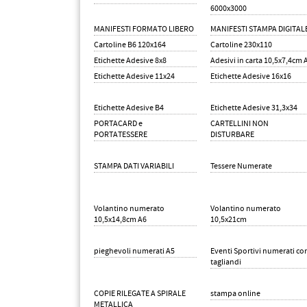
6000x3000
MANIFESTI FORMATO LIBERO
MANIFESTI STAMPA DIGITAL
Cartoline B6 120x164
Cartoline 230x110
Etichette Adesive 8x8
Adesivi in carta 10,5x7,4cm 
Etichette Adesive 11x24
Etichette Adesive 16x16
Etichette Adesive B4
Etichette Adesive 31,3x34
PORTACARD e
CARTELLINI NON
PORTATESSERE
DISTURBARE
STAMPA DATI VARIABILI
Tessere Numerate
Volantino numerato
Volantino numerato
10,5x14,8cm A6
10,5x21cm
pieghevoli numerati A5
Eventi Sportivi numerati co
tagliandi
COPIE RILEGATE A SPIRALE
stampa online
METALLICA