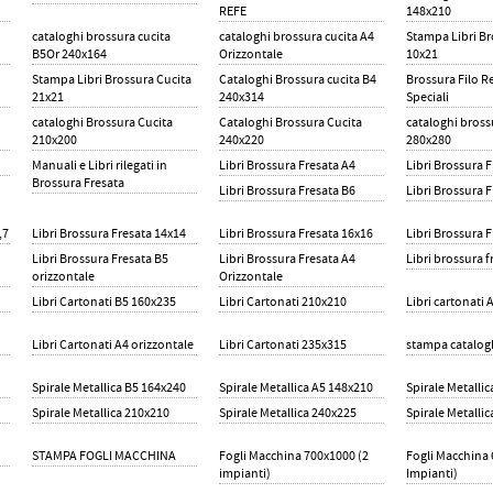
REFE
148x210
cataloghi brossura cucita
cataloghi brossura cucita A4
Stampa Libri Br
B5Or 240x164
Orizzontale
10x21
Stampa Libri Brossura Cucita
Cataloghi Brossura cucita B4
Brossura Filo R
21x21
240x314
Speciali
cataloghi Brossura Cucita
Cataloghi Brossura Cucita
cataloghi bross
210x200
240x220
280x280
Manuali e Libri rilegati in
Libri Brossura Fresata A4
Libri Brossura 
Brossura Fresata
Libri Brossura Fresata B6
Libri Brossura 
,7
Libri Brossura Fresata 14x14
Libri Brossura Fresata 16x16
Libri Brossura 
Libri Brossura Fresata B5
Libri Brossura Fresata A4
Libri brossura f
orizzontale
Orizzontale
Libri Cartonati B5 160x235
Libri Cartonati 210x210
Libri cartonati 
Libri Cartonati A4 orizzontale
Libri Cartonati 235x315
stampa catalog
Spirale Metallica B5 164x240
Spirale Metallica A5 148x210
Spirale Metalli
Spirale Metallica 210x210
Spirale Metallica 240x225
Spirale Metalli
STAMPA FOGLI MACCHINA
Fogli Macchina 700x1000 (2
Fogli Macchina 
impianti)
Impianti)