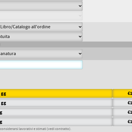
7 gg
€1
5 gg
€1
gg
€1
gg
€1
 considerarsi lavorativi e stimati (vedi contratto).