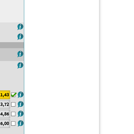
1,43
3,72
4,86
6,00