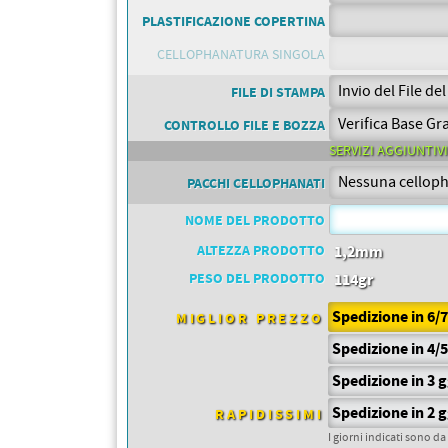
PETTORALI
PLASTIFICAZIONE COPERTINA
DORSALI TARGHE
PETTORALI NUMERI DA
CELLOPHANATURA SINGOLA
GARA
PETTORALI CON NOME ATLETA
FILE DI STAMPA
NUMERI DA GARA MTB
CONTROLLO FILE E BOZZA
SERVIZI AGGIUNTIVI
PACCHI CELLOPHANATI
NOME DEL PRODOTTO
ALTEZZA PRODOTTO
1,2mm
PESO DEL PRODOTTO
114gr
Spedizione in 6/
MIGLIOR PREZZO
Spedizione in 4/
Spedizione in 3 
Spedizione in 2 
RAPIDISSIMI
I giorni indicati sono da