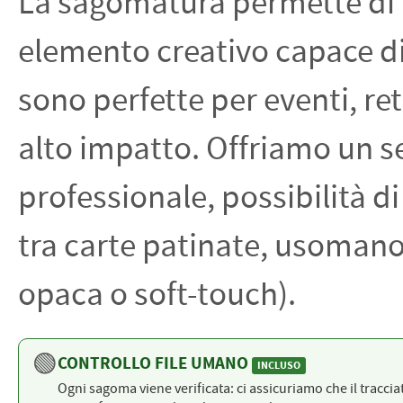
La sagomatura permette di 
PETTORALI
DORSALI TARGHE
elemento creativo capace di 
PETTORALI NUMERI DA
GARA
PETTORALI CON NOME ATLETA
NUMERI DA GARA MTB
sono perfette per eventi, re
alto impatto. Offriamo un se
professionale, possibilità d
tra carte patinate, usomano
opaca o soft-touch).
🟢
CONTROLLO FILE UMANO
INCLUSO
Ogni sagoma viene verificata: ci assicuriamo che il tracciat