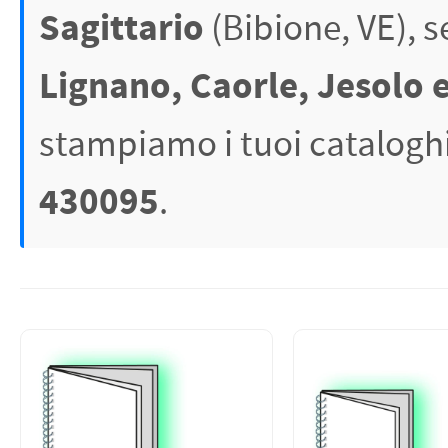
PETTORALI
Sagittario
(Bibione, VE), s
DORSALI TARGHE
PETTORALI NUMERI DA
GARA
PETTORALI CON NOME ATLETA
Lignano, Caorle, Jesolo 
NUMERI DA GARA MTB
stampiamo i tuoi cataloghi
430095
.