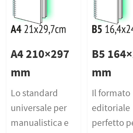
A4 210×297
B5 164
mm
mm
Lo standard
Il formato
universale per
editoriale
manualistica e
perfetto p