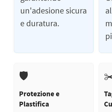
un'adesione sicura
al
e duratura.
m
p
🛡️
✂
Protezione e
Ta
Plastifica
Cu