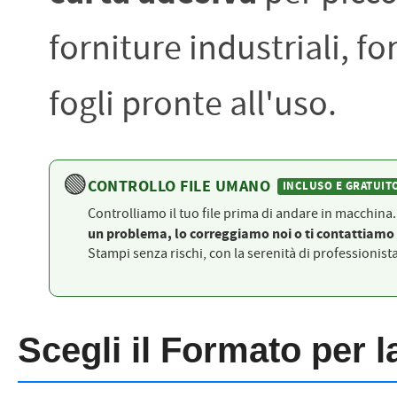
PETTORALI
DORSALI TARGHE
forniture industriali, f
PETTORALI NUMERI DA
GARA
PETTORALI CON NOME ATLETA
NUMERI DA GARA MTB
fogli pronte all'uso.
🟢
CONTROLLO FILE UMANO
INCLUSO E GRATUIT
Controlliamo il tuo file prima di andare in macchina
un problema, lo correggiamo noi o ti contattiamo 
Stampi senza rischi, con la serenità di professionist
Scegli il Formato per 