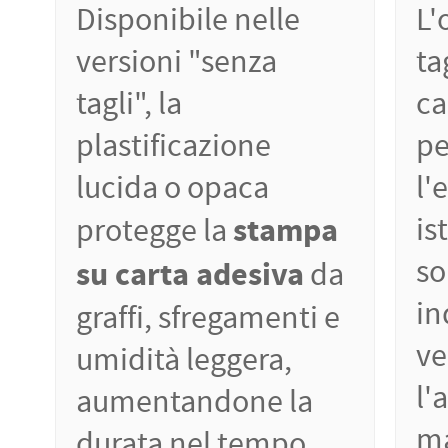
Disponibile nelle
L'
versioni "senza
ta
tagli", la
ca
plastificazione
pe
lucida o opaca
l'
stampa
is
protegge la
so
su carta adesiva
da
in
graffi, sfregamenti e
ve
umidità leggera,
l'
aumentandone la
ma
durata nel tempo.