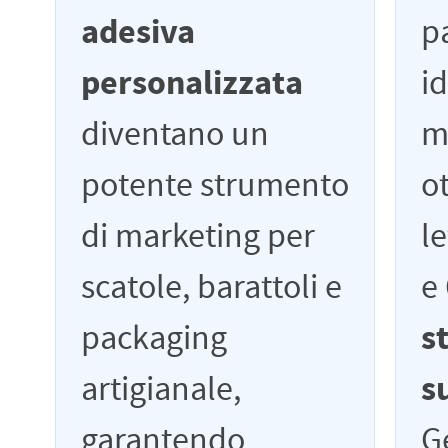
adesiva
pa
personalizzata
i
diventano un
ma
potente strumento
o
di marketing per
l
scatole, barattoli e
e
packaging
s
artigianale,
s
garantendo
G