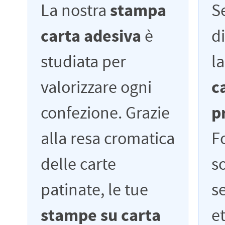
La nostra
stampa
Se
carta adesiva
è
d
studiata per
l
valorizzare ogni
c
confezione. Grazie
p
alla resa cromatica
F
delle carte
so
patinate, le tue
s
stampe su carta
e