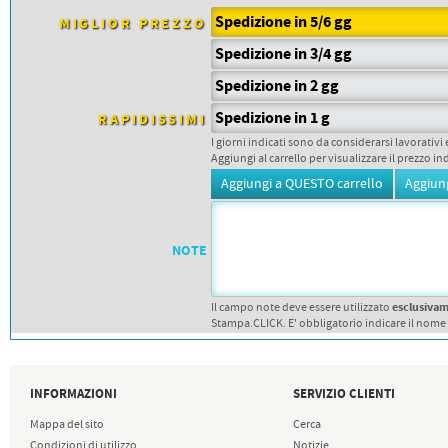
PETTORALI
Spedizione in 5/6 gg
MIGLIOR PREZZO
DORSALI TARGHE
PETTORALI NUMERI DA
Spedizione in 3/4 gg
GARA
PETTORALI CON NOME ATLETA
Spedizione in 2 gg
NUMERI DA GARA MTB
Spedizione in 1 g
RAPIDISSIMI
I giorni indicati sono da considerarsi lavorativi 
Aggiungi al carrello per visualizzare il prezzo in
NOTE
esclusiva
Il campo note deve essere utilizzato
Stampa.CLICK. E' obbligatorio indicare il nome
INFORMAZIONI
SERVIZIO CLIENTI
Mappa del sito
Cerca
Condizioni di utilizzo
Notizie