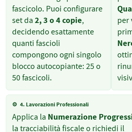
fascicolo. Puoi configurare
Qua
set da
2, 3 o 4 copie
,
per 
decidendo esattamente
prim
quanti fascioli
Ner
compongono ogni singolo
otti
blocco autocopiante: 25 o
rinu
50 fascicoli.
visi
⚙️
4. Lavorazioni Professionali
Applica la
Numerazione Progress
la tracciabilità fiscale o richiedi il