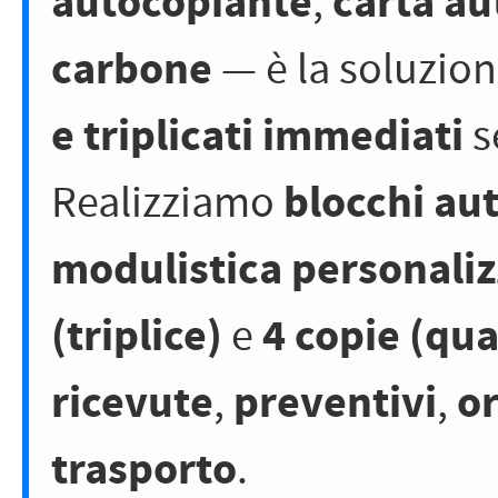
autocopiante
carta au
,
carbone
— è la soluzion
e triplicati immediati
s
blocchi au
Realizziamo
modulistica personaliz
(triplice)
4 copie (qu
e
ricevute
preventivi
or
,
,
trasporto
.