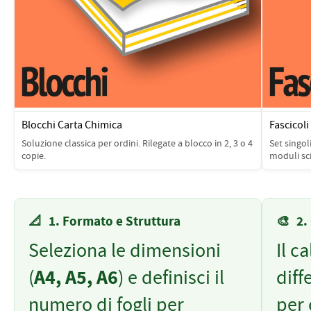
PETTORALI
DORSALI TARGHE
PETTORALI NUMERI DA
GARA
PETTORALI CON NOME ATLETA
NUMERI DA GARA MTB
Blocchi Carta Chimica
Fascicoli
Soluzione classica per ordini. Rilegate a blocco in 2, 3 o 4
Set singoli
copie.
moduli sci
📐
1. Formato e Struttura
🎨
2.
Seleziona le dimensioni
Il c
(
A4, A5, A6
) e definisci il
diff
numero di fogli per
per 