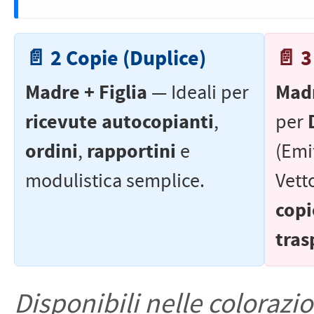
📄 2 Copie (Duplice)
📄 3
Madre + Figlia
Madr
— Ideali per
ricevute autocopianti
,
per
ordini
rapportini
,
e
(Emi
modulistica semplice.
Vett
copi
tras
Disponibili nelle colorazi