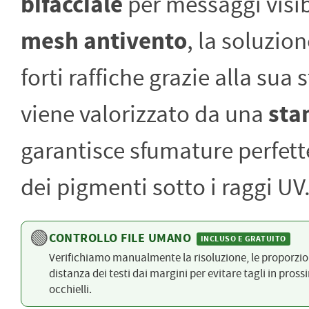
bifacciale
per messaggi visibi
PETTORALI
DORSALI TARGHE
mesh antivento
, la soluzio
PETTORALI NUMERI DA
GARA
PETTORALI CON NOME ATLETA
NUMERI DA GARA MTB
forti raffiche grazie alla sua
viene valorizzato da una
sta
garantisce sfumature perfette
dei pigmenti sotto i raggi UV
🟢
CONTROLLO FILE UMANO
INCLUSO E GRATUITO
Verifichiamo manualmente la risoluzione, le proporzion
distanza dei testi dai margini per evitare tagli in pross
occhielli.