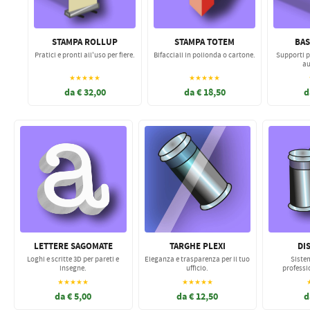
STAMPA ROLLUP
STAMPA TOTEM
BAS
Pratici e pronti all'uso per fiere.
Bifacciali in polionda o cartone.
Supporti p
au
★★★★★
★★★★★
da € 32,00
da € 18,50
d
LETTERE SAGOMATE
TARGHE PLEXI
DI
Loghi e scritte 3D per pareti e
Eleganza e trasparenza per il tuo
Sistem
insegne.
ufficio.
professi
★★★★★
★★★★★
da € 5,00
da € 12,50
d