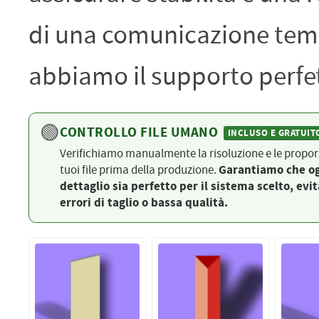
PETTORALI
DORSALI TARGHE
di una comunicazione temp
PETTORALI NUMERI DA
GARA
PETTORALI CON NOME ATLETA
NUMERI DA GARA MTB
abbiamo il supporto perfett
🟢
CONTROLLO FILE UMANO
INCLUSO E GRATUIT
Verifichiamo manualmente la risoluzione e le proporz
tuoi file prima della produzione.
Garantiamo che o
dettaglio sia perfetto per il sistema scelto, evi
errori di taglio o bassa qualità.